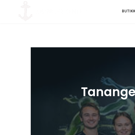
BUTIK
Tananger