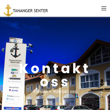
Kontakt
oss
Forside
Kontakt oss